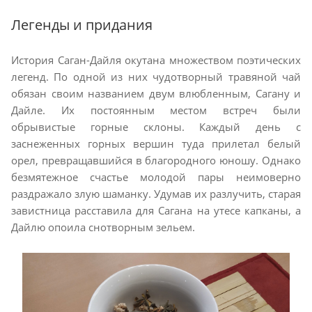
Легенды и придания
История Саган-Дайля окутана множеством поэтических
легенд. По одной из них чудотворный травяной чай
обязан своим названием двум влюбленным, Сагану и
Дайле. Их постоянным местом встреч были
обрывистые горные склоны. Каждый день с
заснеженных горных вершин туда прилетал белый
орел, превращавшийся в благородного юношу. Однако
безмятежное счастье молодой пары неимоверно
раздражало злую шаманку. Удумав их разлучить, старая
завистница расставила для Сагана на утесе капканы, а
Дайлю опоила снотворным зельем.