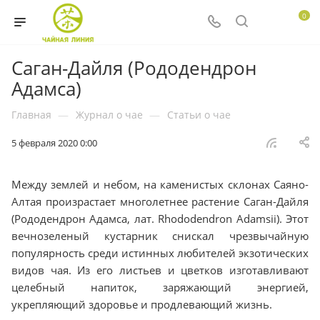
0
Саган-Дайля (Рододендрон
Адамса)
Главная
—
Журнал о чае
—
Статьи о чае
5 февраля 2020 0:00
Между землей и небом, на каменистых склонах Саяно-
Алтая произрастает многолетнее растение Саган-Дайля
(Рододендрон Адамса, лат. Rhododendron Adamsii). Этот
вечнозеленый кустарник снискал чрезвычайную
популярность среди истинных любителей экзотических
видов чая. Из его листьев и цветков изготавливают
целебный напиток, заряжающий энергией,
укрепляющий здоровье и продлевающий жизнь.