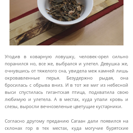
Угодив в коварную ловушку, человек-орел сильно
поранился но, все же, выбрался и улетел. Девушка же,
очнувшись от тяжелого сна, увидела меж камней лишь
окровавленные перья. Безудержно рыдая, она
бросилась с обрыва вниз. И в тот же миг из небесной
выси спустилась гигантская птица, подхватила свою
любимую и улетела. А в местах, куда упали кровь и
слезы, выросли вечнозеленые цветущие кустарники.
Согласно другому преданию Сагаан дали появился на
склонах гор в тех местах, куда могучие бурятские