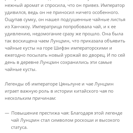
нежный аромат и спросила, что он привез. Император
удивился, ведь он не приносил ничего особенного.
Ощупав сумку, он нашел подсушенные чайные листья
из Ханчжоу. Императрица попробовала чай, и к ее
удивлению, недомогание сразу же прошло. Она была
так восхищена чаем Лунцзин, что приказала объявить
чайные кусты на горе Шифэн императорскими и
ежегодно посылать новый урожай во дворец. И по сей
день в деревне Лунцзин сохранились эти самые
чайные кусты.
Легенды об императоре Цяньлуне и чае Лунцзин
играет важную роль в истории китайского чая по
нескольким причинам:
Повышение престижа чая: Благодаря этой легенде
чай Лунцзин стал символом роскоши и высокого
статуса.