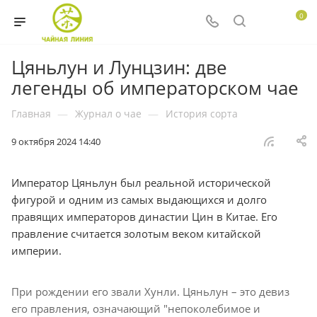
0
Цяньлун и Лунцзин: две
легенды об императорском чае
Главная
—
Журнал о чае
—
История сорта
9 октября 2024 14:40
Император Цяньлун был реальной исторической
фигурой и одним из самых выдающихся и долго
правящих императоров династии Цин в Китае. Его
правление считается золотым веком китайской
империи.
При рождении его звали Хунли. Цяньлун – это девиз
его правления, означающий "непоколебимое и