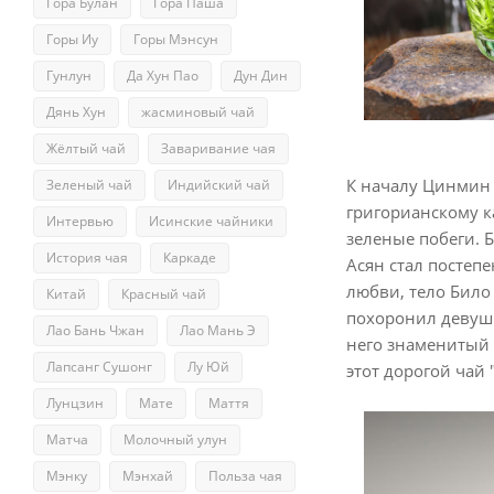
Гора Булан
Гора Паша
Горы Иу
Горы Мэнсун
Гунлун
Да Хун Пао
Дун Дин
Дянь Хун
жасминовый чай
Жёлтый чай
Заваривание чая
К началу Цинмин 
Зеленый чай
Индийский чай
григорианскому к
Интервью
Исинские чайники
зеленые побеги. 
История чая
Каркаде
Асян стал постеп
любви, тело Било
Китай
Красный чай
похоронил девушк
Лао Бань Чжан
Лао Мань Э
него знаменитый 
Лапсанг Сушонг
Лу Юй
этот дорогой чай 
Лунцзин
Мате
Маття
Матча
Молочный улун
Мэнку
Мэнхай
Польза чая