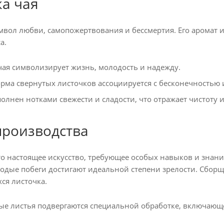
а чая
имвол любви, самопожертвования и бессмертия. Его аромат 
а.
чая символизирует жизнь, молодость и надежду.
рма свернутых листочков ассоциируется с бесконечностью
олнен нотками свежести и сладости, что отражает чистоту и
производства
то настоящее искусство, требующее особых навыков и знан
лодые побеги достигают идеальной степени зрелости. Сбор
ся листочка.
ые листья подвергаются специальной обработке, включающе