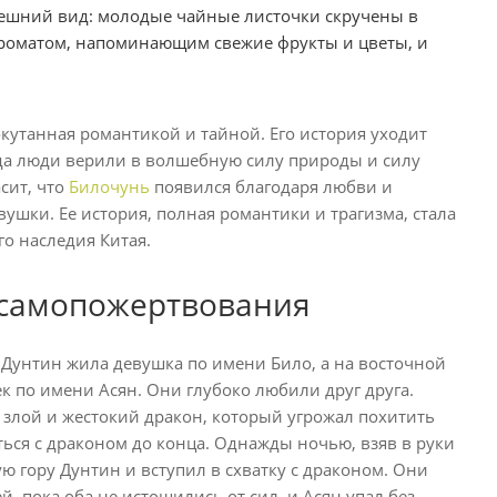
внешний вид: молодые чайные листочки скручены в
ароматом, напоминающим свежие фрукты и цветы, и
 окутанная романтикой и тайной. Его история уходит
да люди верили в волшебную силу природы и силу
асит, что
Билочунь
появился благодаря любви и
шки. Ее история, полная романтики и трагизма, стала
о наследия Китая.
 самопожертвования
 Дунтин жила девушка по имени Било, а на восточной
к по имени Асян. Они глубоко любили друг друга.
 злой и жестокий дракон, который угрожал похитить
ться с драконом до конца. Однажды ночью, взяв в руки
ую гору Дунтин и вступил в схватку с драконом. Они
й, пока оба не истощились от сил, и Асян упал без