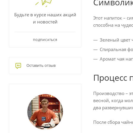
Символик
Будьте в курсе наших акций
Этот напиток – с
и новостей
способна на чудес
Зеленый цвет 
ПОДПИСАТЬСЯ
Спиральная фо
Аромат чая нап
Оставить отзыв
Процесс 
Производство – э
весной, когда мо
два развернувших
После сбора чайн