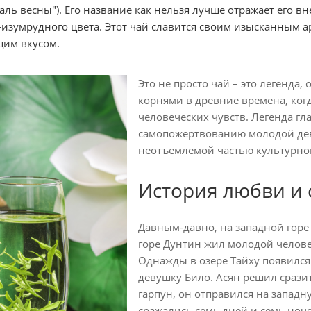
аль весны"). Его название как нельзя лучше отражает его 
изумрудного цвета. Этот чай славится своим изысканным 
щим вкусом.
Это не просто чай – это легенда,
корнями в древние времена, ког
человеческих чувств. Легенда гл
самопожертвованию молодой деву
неотъемлемой частью культурног
История любви и
Давным-давно, на западной горе
горе Дунтин жил молодой челове
Однажды в озере Тайху появился
девушку Било. Асян решил срази
гарпун, он отправился на западн
сражались семь дней и семь ноче