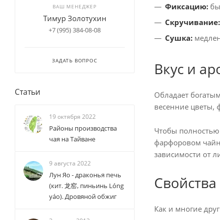
Фиксацию:
бы
ВАШ МЕНЕДЖЕР
Тимур Золотухин
Скручивание:
+7 (995) 384-08-08
Сушка:
медлен
ЗАДАТЬ ВОПРОС
Вкус и ар
Статьи
Обладает богатым
весенние цветы, 
19 октября 2022
Районы производства
Чтобы полностью 
чая на Тайване
фарфоровом чайни
зависимости от л
9 августа 2022
Лун Яо - драконья печь
Свойства
(кит. 龙窑, пиньинь Lóng
yáo). Дровяной обжиг
Как и многие дру