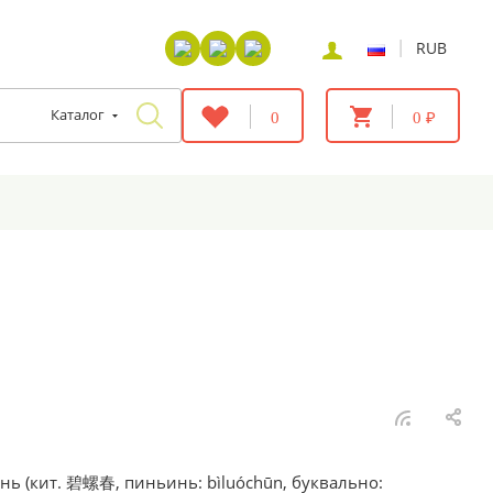
|
RUB
Каталог
0
0 ₽
нь (кит. 碧螺春, пиньинь: bìluóchūn, буквально: