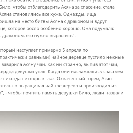
Било, чтобы отблагодарить Асяна за спасение, стала
 Асяна становились все хуже. Однажды, ища
ришла на место битвы Асяна с драконом и вдруг
це, которое росло особенно хорошо. Она подумала:
с драконом, его нужно вырастить".
оторый наступает примерно 5 апреля по
я практически равными) чайное деревце пустило нежные
заварила Асяну чай. Как ни странно, выпив этот чай,
сердца девушки упал. Когда они наслаждались счастьем
е никогда не открыв глаз. Охваченный горем, Асян
щательно выращивал чайное дерево и производил из
", - чтобы почтить память девушки Било, люди назвали