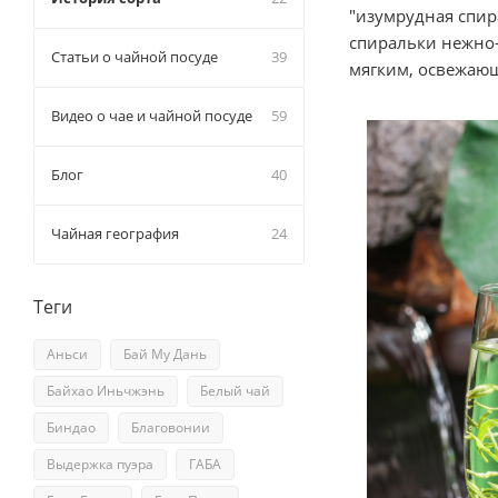
"изумрудная спир
спиральки нежно-
Статьи о чайной посуде
39
мягким, освежаю
Видео о чае и чайной посуде
59
Блог
40
Чайная география
24
Теги
Аньси
Бай Му Дань
Байхао Иньчжэнь
Белый чай
Биндао
Благовонии
Выдержка пуэра
ГАБА