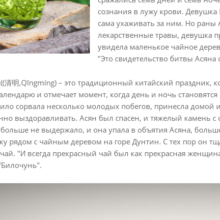
сознания в лужу крови. Девушка 
сама ухаживать за ним. Но раны
лекарственные травы, девушка п
увидела маленькое чайное дерев
"Это свидетельство битвы Асяна 
((清明,Qīngmíng) – это традиционный китайский праздник, к
алендарю и отмечает момент, когда день и ночь становятс
Било сорвала несколько молодых побегов, принесла домой и 
енно выздоравливать. Асян был спасен, и тяжелый камень с 
 больше не выдержало, и она упала в объятия Асяна, больш
у рядом с чайным деревом на горе Дунтин. С тех пор он т
чай. "И всегда прекрасный чай был как прекрасная женщина
"Билочунь".