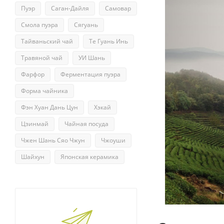
Пуэр
Саган-Дайля
Самовар
Смола пуэра
Сягуань
Тайваньский чай
Те Гуань Инь
Травяной чай
УИ Шань
Фарфор
Ферментация пуэра
Форма чайника
Фэн Хуан Дань Цун
Хэкай
Цзинмай
Чайная посуда
Чжен Шань Сяо Чжун
Чжоуши
Шайхун
Японская керамика