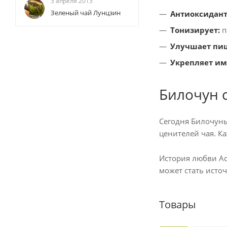
3 апреля 2013
Зеленый чай Лунцзин
Антиоксидант
Тонизирует:
п
Улучшает пи
Укрепляет им
Билочун 
Сегодня Билочунь
ценителей чая. К
История любви Ас
может стать исто
Товары