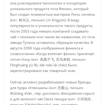
она унаследовала технологии и концепцию
уникального продукта точа Феникс, который
был создан знаменитым мастером Линь синюнь
(кит. 林兴云, пиньин Lín Xìngyún). В виду
популярности и уникальности такого продукта,
после 2003 года немало компаний создавало
чай с похожим или таким же названием, но точа
завода Тулинь оставалась образцом качества. В
августе 2008 года изображение феникса и
словосочение «Когда взлетает феникс прилетает
сотня птиц» (кит. 凤凰于飞, 百鸟来朝, пиньин
Fènghuáng yú fēi, bǎi niǎo lái cháo) было
зарегистрировано как товарный знак.
Сейчас активно разрабатывают новые бренды
для пуэра «Уляншань» (кит.无量山, пиньин
Wúliàng shān , пер. дословно «Бескрайние горы»)
и для зеленого чая Сяохэ таншуи (кит. 小河淌水,
пиньин Xiǎohé tǎng shuǐ, пер. дословно