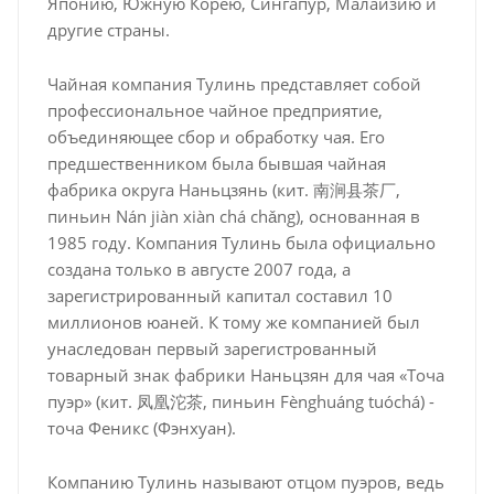
Японию, Южную Корею, Сингапур, Малайзию и
другие страны.
Чайная компания Тулинь представляет собой
профессиональное чайное предприятие,
объединяющее сбор и обработку чая. Его
предшественником была бывшая чайная
фабрика округа Наньцзянь (кит. 南涧县茶厂,
пиньин Nán jiàn xiàn chá chǎng), основанная в
1985 году. Компания Тулинь была официально
создана только в августе 2007 года, а
зарегистрированный капитал составил 10
миллионов юаней. К тому же компанией был
унаследован первый зарегистрованный
товарный знак фабрики Наньцзян для чая «Точа
пуэр» (кит. 凤凰沱茶, пиньин Fènghuáng tuóchá) -
точа Феникс (Фэнхуан).
Компанию Тулинь называют отцом пуэров, ведь