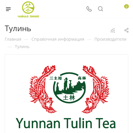
0
Тулинь
Главная
—
Справочная информация
—
Производители
—
Тулинь