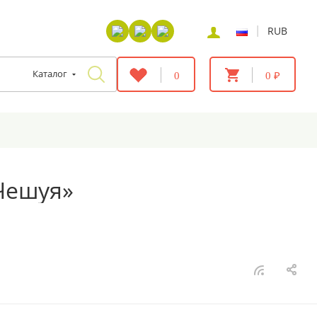
|
RUB
Каталог
0
0 ₽
Чешуя»