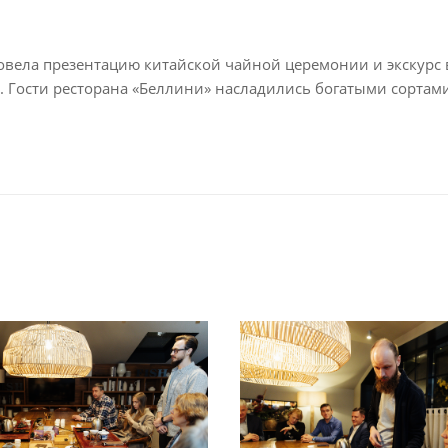
вела презентацию китайской чайной церемонии и экскурс в
i». Гости ресторана «Беллини» насладились богатыми сортам