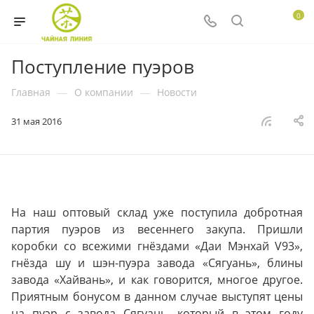
0
Поступление пуэров
Главная
—
О компании
—
Новости
31 мая 2016
На наш оптовый склад уже поступила добротная
партия пуэров из весеннего закупа. Пришли
коробки со всежими гнёздами «Даи Мэнхай V93»,
гнёзда шу и шэн-пуэра завода «Сягуань», блины
завода «Хайвань», и как говорится, многое другое.
Приятным бонусом в данном случае выступят цены
на пуэр с завода Сягуань, который в этом году