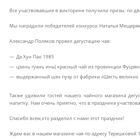
Все участвовавшие в викторине получили призы: по два
Мы наградили победителей конкурса: Наталья Мещеряк
Александр Поляков провел дегустацию чая:
Да Хун Пао 1985
цзинь гуань инь( красный чай из провинции Фуцзян
выдержанный шэн пуэр от фабрики «Шесть великих 
Также удивили гостей нашего чайного магазина дегу
напитку. Нам очень приятно, что в празднике участвов
Спасибо всем,кто разделил с нами этот праздник!
Ждем вас в нашем магазине чая по адресу Терешковой 