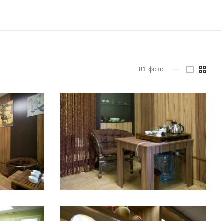
81
фото
—