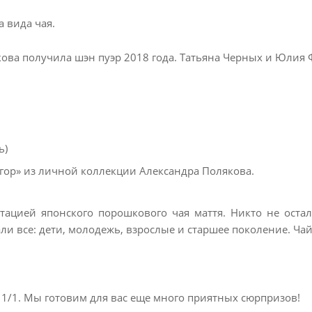
 вида чая.
ова получила шэн пуэр 2018 года. Татьяна Черных и Юлия 
ь)
гор» из личной коллекции Александра Полякова.
стацией японского порошкового чая маття. Никто не ос
али все: дети, молодежь, взрослые и старшее поколение. Ча
11/1. Мы готовим для вас еще много приятных сюрпризов!