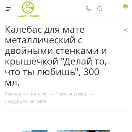
0
Калебас для мате
металлический с
двойными стенками и
крышечкой "Делай то,
что ты любишь", 300
мл.
Главная
—
Каталог
—
Чайная утварь
—
Посуда для чая мате