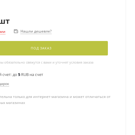
шт
Нашли дешевле?
чии
ПОД ЗАКАЗ
 обязательно свяжутся с вами и уточнят условия заказа
 счет:
до
5
RUB на счет
дарок
ельна только для интернет-магазина и может отличаться от
ных магазинах