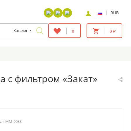
|
RUB
Каталог
0
0 ₽
а с фильтром «Закат»
ул:
MM-9033