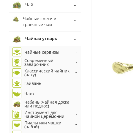
Чай
Чайные смеси и
травяные чаи
Чайная утварь
Чайные сервизы
Современный
заварочник
Классический чайник
(чаху)
Гайвань
Чахэ
Чабань (чайная доска
или поднос)
Инструмент для
чайной церемонии
Пиалы или чашки
(чабэй)