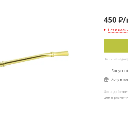
450
₽
/
Нет в нали
Наши менеджеры
Бонусный
Хочу в по
Цена действит
цен в рознич