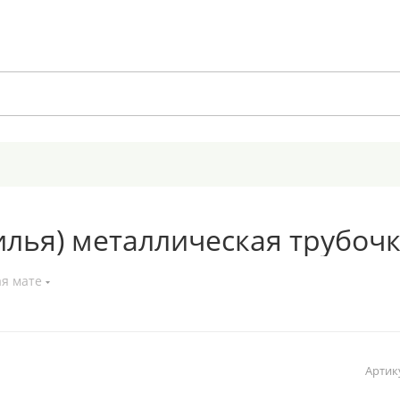
лья) металлическая трубочк
ая мате
Артик