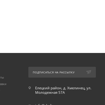
ПОДПИСАТЬСЯ НА РАССЫЛКУ
аты
авки
Елецкий район, д. Хмелинец, ул.
т
Молодежная 57А