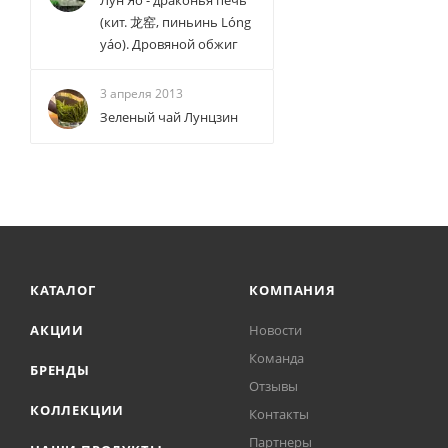
Лун Яо - драконья печь
(кит. 龙窑, пиньинь Lóng
yáo). Дровяной обжиг
3 апреля 2013
Зеленый чай Лунцзин
КАТАЛОГ
КОМПАНИЯ
АКЦИИ
Новости
Команда
БРЕНДЫ
Отзывы
КОЛЛЕКЦИИ
Контакты
Партнеры