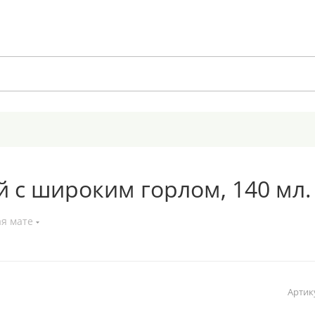
й с широким горлом, 140 мл.
ая мате
Артик