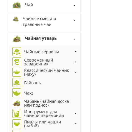
Чай
Чайные смеси и
травяные чаи
Чайная утварь
Чайные сервизы
Современный
заварочник
Классический чайник
(чаху)
Гайвань
Чахэ
Чабань (чайная доска
или поднос)
Инструмент для
чайной церемонии
Пиалы или чашки
(чабэй)