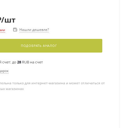
₽
/шт
Нашли дешевле?
чии
ПОДОБРАТЬ АНАЛОГ
 счет:
до
28
RUB на счет
дарок
ельна только для интернет-магазина и может отличаться от
ных магазинах