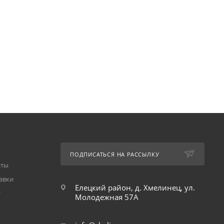
ПОДПИСАТЬСЯ НА РАССЫЛКУ
аты
авки
Елецкий район, д. Хмелинец, ул.
т
Молодежная 57А