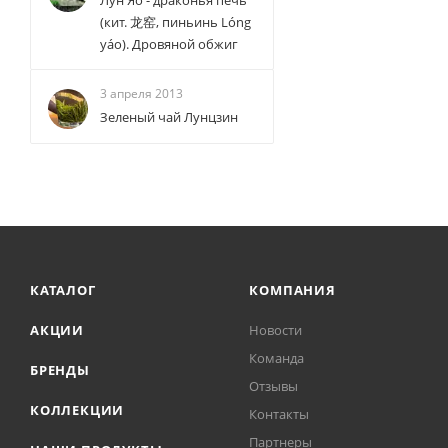
Лун Яо - драконья печь
(кит. 龙窑, пиньинь Lóng
yáo). Дровяной обжиг
3 апреля 2013
Зеленый чай Лунцзин
КАТАЛОГ
КОМПАНИЯ
АКЦИИ
Новости
Команда
БРЕНДЫ
Отзывы
КОЛЛЕКЦИИ
Контакты
Партнеры