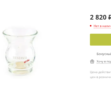
2 820
Нет в нали
Бонусный
Хочу в по
Цена действит
цен в рознич