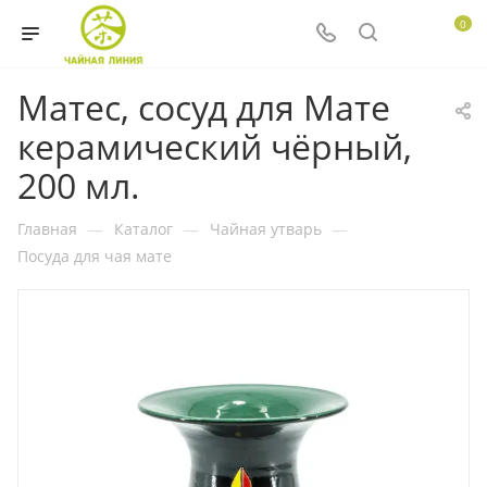
0
Матес, сосуд для Мате
керамический чёрный,
200 мл.
Главная
—
Каталог
—
Чайная утварь
—
Посуда для чая мате